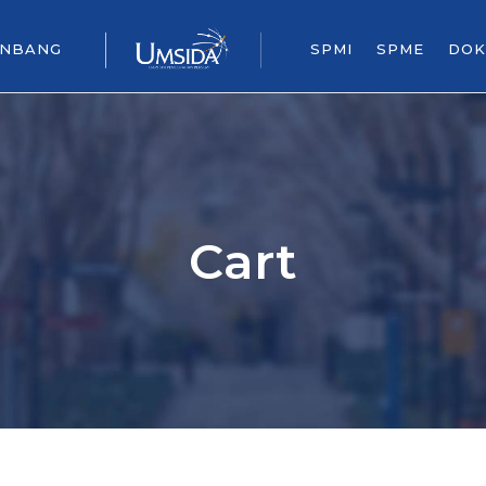
ENBANG
SPMI
SPME
DOK
Cart