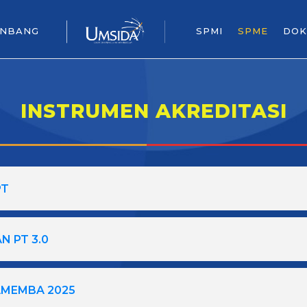
ENBANG
SPMI
SPME
DOK
INSTRUMEN AKREDITASI
PT
N PT 3.0
AMEMBA 2025