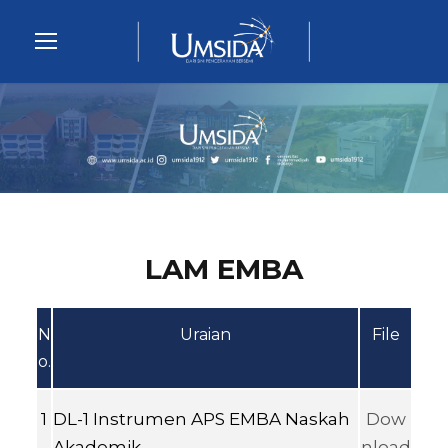
LAM EMBA
N
Uraian
File
o.
1
DL-1 Instrumen APS EMBA Naskah
Dow
Akademik
nload