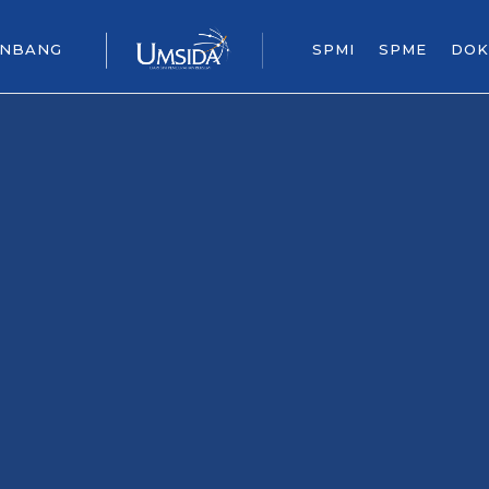
ENBANG
SPMI
SPME
DOK