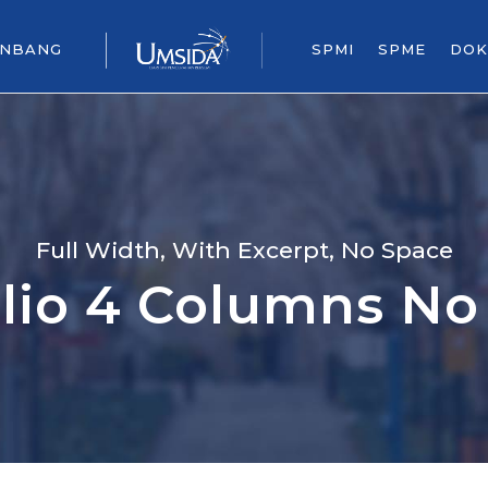
ENBANG
SPMI
SPME
DOK
Full Width, With Excerpt, No Space
olio 4 Columns No