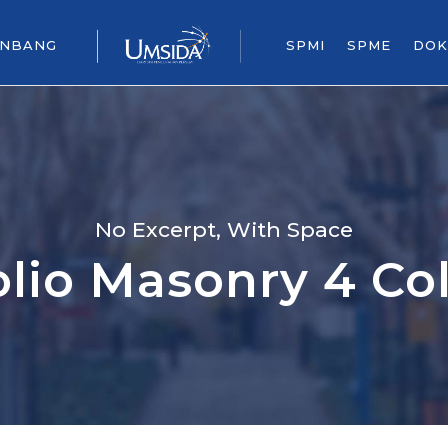
ENBANG
SPMI
SPME
DOK
No Excerpt, With Space
olio Masonry 4 C