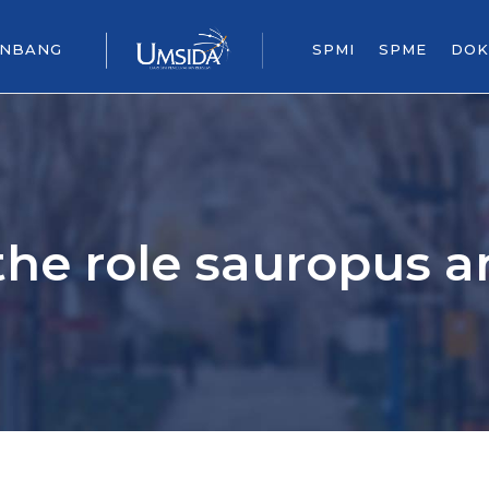
ENBANG
SPMI
SPME
DOK
 the role sauropus