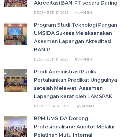
Akreditasi BAN-PT secara Daring
DECEMBER 17, 2025
ADMIN
BY
Program Studi Teknologi Pangan
UMSIDA Sukses Melaksanakan
Asesmen Lapangan Akreditasi
BAN-PT
DECEMBER 17, 2025
ADMIN
BY
Prodi Administrasi Publik
Pertahankan Predikat Unggulnya
setelah Melewati Asesmen
Lapangan ketat oleh LAMSPAK
NOVEMBER 26, 2025
ADMIN
BY
BPM UMSIDA Dorong
Profesionalisme Auditor Melalui
Pelatihan Mutu Internal