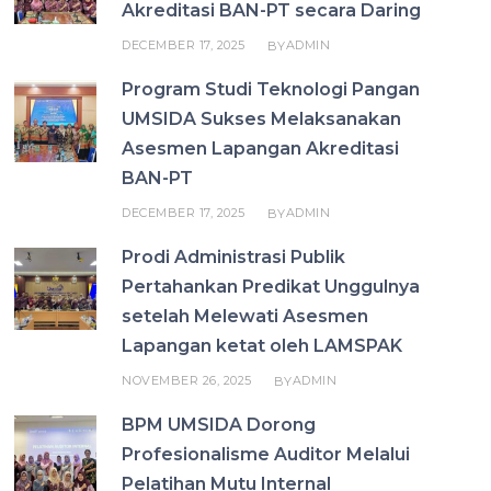
Akreditasi BAN-PT secara Daring
DECEMBER 17, 2025
ADMIN
BY
Program Studi Teknologi Pangan
UMSIDA Sukses Melaksanakan
Asesmen Lapangan Akreditasi
BAN-PT
DECEMBER 17, 2025
ADMIN
BY
Prodi Administrasi Publik
Pertahankan Predikat Unggulnya
setelah Melewati Asesmen
Lapangan ketat oleh LAMSPAK
NOVEMBER 26, 2025
ADMIN
BY
BPM UMSIDA Dorong
Profesionalisme Auditor Melalui
Pelatihan Mutu Internal