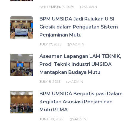
SEPTEMBER 5, 2025
ADMIN
BY
BPM UMSIDA Jadi Rujukan UISI
Gresik dalam Penguatan Sistem
Penjaminan Mutu
JULY 17, 2025
ADMIN
BY
Asesmen Lapangan LAM TEKNIK,
Prodi Teknik Industri UMSIDA
Mantapkan Budaya Mutu
JULY 5, 2025
ADMIN
BY
BPM UMSIDA Berpatisipasi Dalam
Kegiatan Asosiasi Penjaminan
Mutu PTMA
JUNE 30, 2025
ADMIN
BY