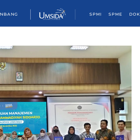
ENBANG
SPMI
SPME
DOK