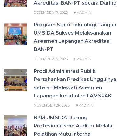
Akreditasi BAN-PT secara Daring
DECEMBER 17, 2025
ADMIN
BY
Program Studi Teknologi Pangan
UMSIDA Sukses Melaksanakan
Asesmen Lapangan Akreditasi
BAN-PT
DECEMBER 17, 2025
ADMIN
BY
Prodi Administrasi Publik
Pertahankan Predikat Unggulnya
setelah Melewati Asesmen
Lapangan ketat oleh LAMSPAK
NOVEMBER 26, 2025
ADMIN
BY
BPM UMSIDA Dorong
Profesionalisme Auditor Melalui
Pelatihan Mutu Internal