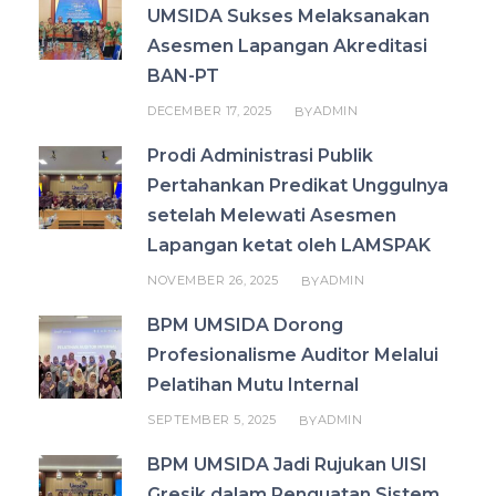
UMSIDA Sukses Melaksanakan
Asesmen Lapangan Akreditasi
BAN-PT
DECEMBER 17, 2025
ADMIN
BY
Prodi Administrasi Publik
Pertahankan Predikat Unggulnya
setelah Melewati Asesmen
Lapangan ketat oleh LAMSPAK
NOVEMBER 26, 2025
ADMIN
BY
BPM UMSIDA Dorong
Profesionalisme Auditor Melalui
Pelatihan Mutu Internal
SEPTEMBER 5, 2025
ADMIN
BY
BPM UMSIDA Jadi Rujukan UISI
Gresik dalam Penguatan Sistem