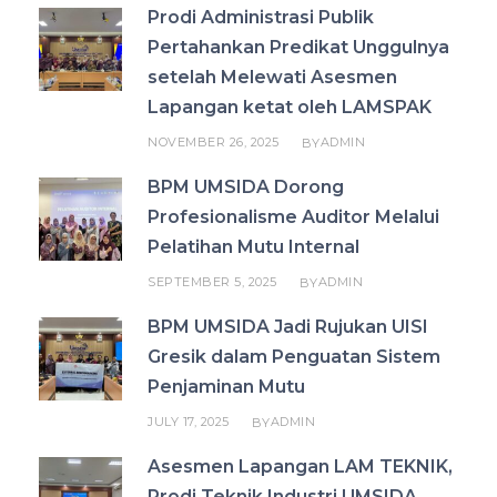
Prodi Administrasi Publik
Pertahankan Predikat Unggulnya
setelah Melewati Asesmen
Lapangan ketat oleh LAMSPAK
NOVEMBER 26, 2025
ADMIN
BY
BPM UMSIDA Dorong
Profesionalisme Auditor Melalui
Pelatihan Mutu Internal
SEPTEMBER 5, 2025
ADMIN
BY
BPM UMSIDA Jadi Rujukan UISI
Gresik dalam Penguatan Sistem
Penjaminan Mutu
JULY 17, 2025
ADMIN
BY
Asesmen Lapangan LAM TEKNIK,
Prodi Teknik Industri UMSIDA