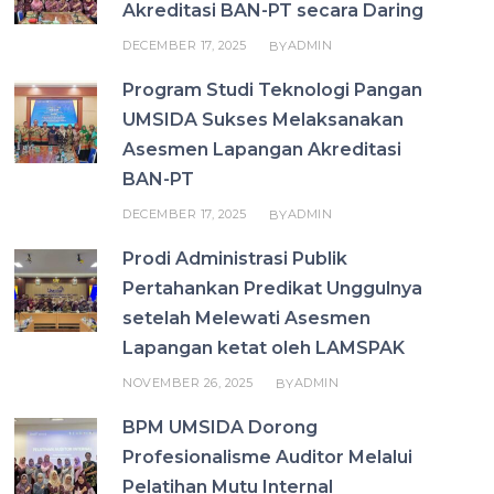
Akreditasi BAN-PT secara Daring
DECEMBER 17, 2025
ADMIN
BY
Program Studi Teknologi Pangan
UMSIDA Sukses Melaksanakan
Asesmen Lapangan Akreditasi
BAN-PT
DECEMBER 17, 2025
ADMIN
BY
Prodi Administrasi Publik
Pertahankan Predikat Unggulnya
setelah Melewati Asesmen
Lapangan ketat oleh LAMSPAK
NOVEMBER 26, 2025
ADMIN
BY
BPM UMSIDA Dorong
Profesionalisme Auditor Melalui
Pelatihan Mutu Internal