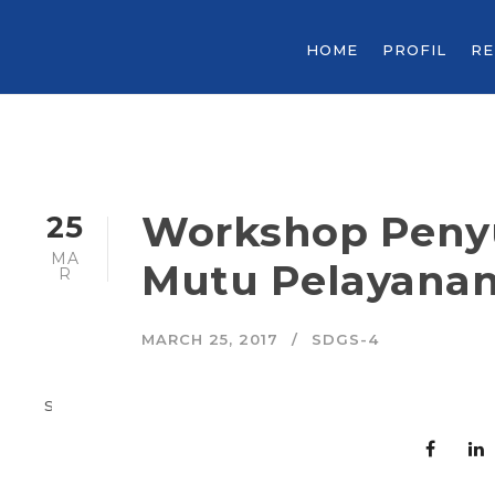
HOME
PROFIL
R
Workshop Peny
25
MA
Mutu Pelayana
R
MARCH 25, 2017
SDGS-4
s
a
m