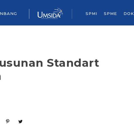
ENBANG
SPMI
SPME
DOK
usunan Standart
n