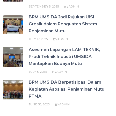
SEPTEMBER 5, 2025
ADMIN
BY
BPM UMSIDA Jadi Rujukan UISI
Gresik dalam Penguatan Sistem
Penjaminan Mutu
JULY 17, 2025
ADMIN
BY
Asesmen Lapangan LAM TEKNIK,
Prodi Teknik Industri UMSIDA
Mantapkan Budaya Mutu
JULY 5, 2025
ADMIN
BY
BPM UMSIDA Berpatisipasi Dalam
Kegiatan Asosiasi Penjaminan Mutu
PTMA
JUNE 30, 2025
ADMIN
BY